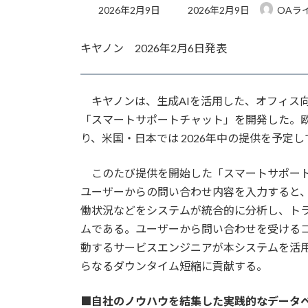
最
2026年2月9日
2026年2月9日
OAラ
終
更
キヤノン 2026年2月6日発表
新
日
時
:
キヤノンは、生成AIを活用した、オフィス
「スマートサポートチャット」を開発した。
り、米国・日本では 2026年中の提供を予定
このたび提供を開始した「スマートサポート
ユーザーからの問い合わせ内容を入力すると
働状況などをシステムが統合的に分析し、ト
ムである。ユーザーから問い合わせを受ける
動するサービスエンジニアが本システムを活
らなるダウンタイム短縮に貢献する。
■自社のノウハウを結集した実践的なデータ