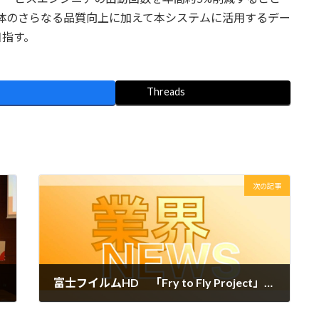
本体のさらなる品質向上に加えて本システムに活用するデー
目指す。
Threads
次の記事
富士フイルムHD 「Fry to Fly Project」に参画 社食の使用済み食用油を航空燃料SAFに
2026年2月10日