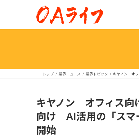
コ
ナ
ン
ビ
テ
ゲ
ン
ー
ツ
シ
へ
ョ
ス
ン
キ
に
ッ
移
プ
動
トップ
業界ニュース
業界トピック
キヤノン オフ
キヤノン オフィス向
向け AI活用の「ス
開始