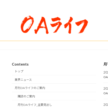
Contents
月
トップ
2
OA
業界ニュース
月刊OAライフのご案内
2
OA
購読のご案内
2
月刊OAライフ_主要見出し