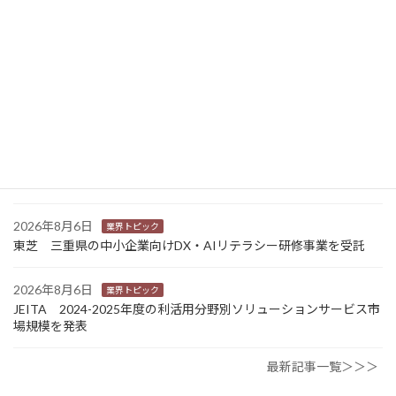
2026年8月7日
経営
富士フイルムHD 完全子会社富士フイルムBIの株式上場検討開始
2026年8月7日
新商品
Sansan 店舗や物件ごとに契約書をまとめて管理 「Contract
One」で新機能提供
2026年8月6日
業界トピック
カナオカとRNスマートパッケージング 食品包装分野で業務提
携 社会課題解決型包装の普及目指す
2026年8月6日
業界トピック
東芝 三重県の中小企業向けDX・AIリテラシー研修事業を受託
2026年8月6日
業界トピック
JEITA 2024-2025年度の利活用分野別ソリューションサービス市
場規模を発表
最新記事一覧＞＞＞