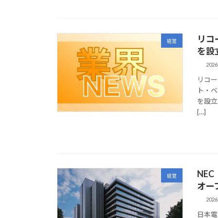
リコー
経営
を設
202
リコー
ト・ベン
を設立
[…]
NEC
経営
オー
202
日本電