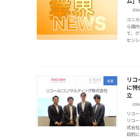
ム」
202
コニカ
ら国内
て、グ
センシ
リコ
経営
に特
立
202
リコー
リコー
式会社
目的に、