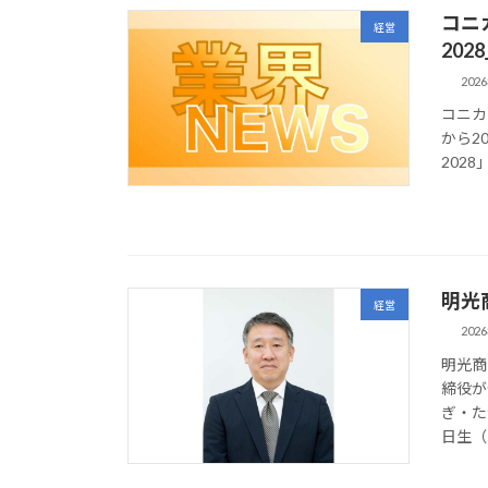
コニカ
経営
202
202
コニカ
から20
202
明光
経営
202
明光商
締役が
ぎ・た
日生（5