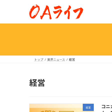
コ
ナ
ン
ビ
テ
ゲ
ン
ー
ツ
シ
へ
ョ
ス
ン
キ
に
ッ
移
プ
動
トップ
業界ニュース
経営
経営
コニ
経営