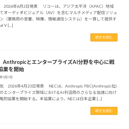
 2026年6月2日発表 リコーは、アジア太平洋（APAC）地域
てオーディオビジュアル（AV）を含むマルチメディア配信ソリュ
ン（業務用の音響、映像、情報通信システム）を一貫して提供す
l V […]
続きを読む
 AnthropicとエンタープライズAI分野を中心に戦
協業を開始
6年5月7日
 2026年4月23日発表 NECは、Anthropic PBC(Anthropic社)
のエンタープライズ領域におけるAI利活用のさらなる加速に向け
略的協業を開始する。本協業により、NECは日本企業 […]
続きを読む