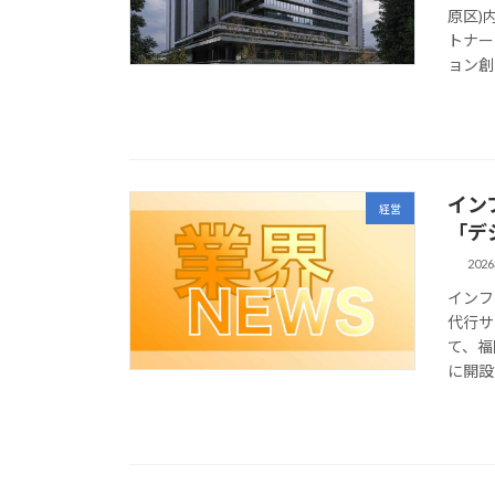
原区)
トナー
ョン創
イン
経営
「デ
202
インフ
代行サ
て、福
に開設