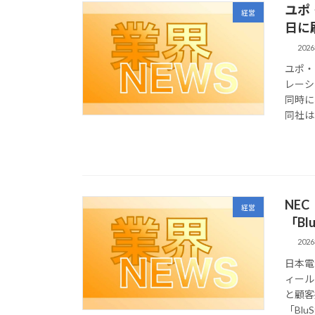
ユポ
経営
日に
202
ユポ・
レーシ
同時に
同社は、
NE
経営
「Bl
202
日本電
ィール
と顧客
「BluSt