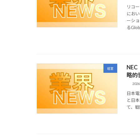
リコー
におい
ーショ
るGloba
NEC
経営
略的
202
日本電気
と日本
て、戦