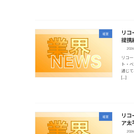
リコ
経営
提携
202
リコー
ト・ベン
通じて
[…]
リコー
経営
ア太
202