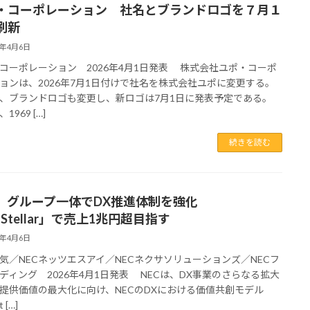
・コーポレーション 社名とブランドロゴを７月１
刷新
6年4月6日
コーポレーション 2026年4月1日発表 株式会社ユポ・コーポ
ョンは、2026年7月1日付けで社名を株式会社ユポに変更する。
、ブランドロゴも変更し、新ロゴは7月1日に発表予定である。
1969 […]
続きを読む
C グループ一体でDX推進体制を強化
uStellar」で売上1兆円超目指す
6年4月6日
気／NECネッツエスアイ／NECネクサソリューションズ／NECフ
ディング 2026年4月1日発表 NECは、DX事業のさらなる拡大
提供価値の最大化に向け、NECのDXにおける価値共創モデル
 […]