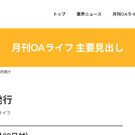
トップ
業界ニュース
月刊OAラ
月刊OAライフ 主要見出し
5月発行
発行
ライフ