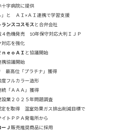
十字病院に提供
」と ＡＩ×ＡＩ連携で学習支援
トランスコスモス
と合弁会社
４色機発売 10年保守対応大判ＩＪＰ
ク対応を強化
で
ｎｅｏＡＩ
と協議開始
連携協議開始
 最高位「プラチナ」獲得
度フルカラー造形
続「ＡＡＡ」獲得
設業２０２５年問題調査
定を取得 温室効果ガス排出削減目標で
イトＰＰＡ発電所から
コーＪ
販売推奨商品に採用