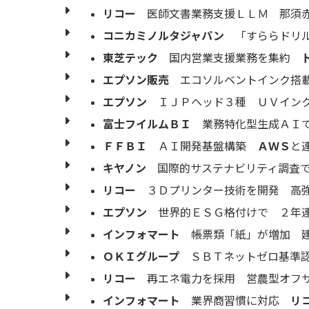
リコー
医師文書業務支援ＬＬＭ 那須赤
コニカミノルタジャパン
「すららドリル
東芝テック
国内営業支援業務を集約
エプソン販売
エコソルベントインク搭載
エプソン
ＩＪＰヘッド３種 ＵＶイン
富士フイルムＢＩ
業務特化型生成ＡＩ
ＦＦＢＩ
ＡＩ開発基盤構築
ＡＷＳ
と
キヤノン
国際的サステナビリティ調査で
リコー
３Ｄプリンター技術を開発 高強
エプソン
世界的ＥＳＧ格付けで ２年連
インフォマート
帳票類「紙」が増加 建
ＯＫＩグループ
ＳＢＴネットゼロ基準認
リコー
再エネ電力を採用 営農型オフサ
インフォマート
業界商習慣に対応
リ