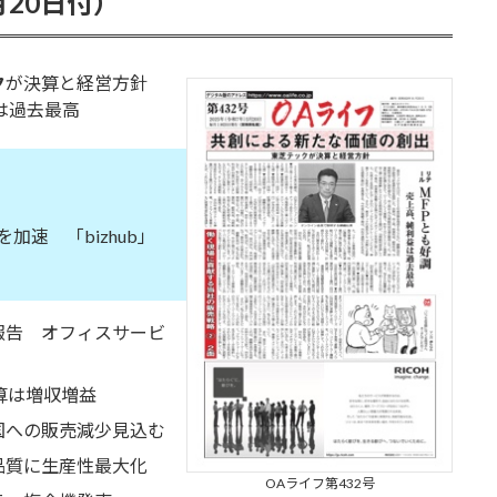
月20日付）
ク
が決算と経営方針
は過去最高
速 「bizhub」
告 オフィスサービ
算は増収増益
への販売減少見込む
質に生産性最大化
OAライフ第432号