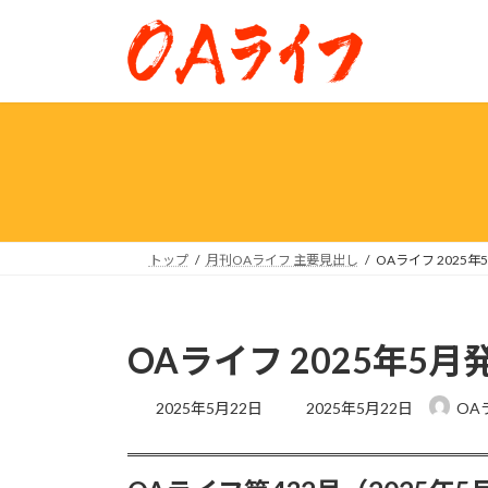
コ
ナ
ン
ビ
テ
ゲ
ン
ー
ツ
シ
へ
ョ
ス
ン
キ
に
ッ
移
プ
動
トップ
月刊OAライフ 主要見出し
OAライフ 2025年
OAライフ 2025年5月
最
2025年5月22日
2025年5月22日
OA
終
更
新