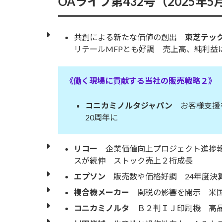
OAライフ第432号（2025年5
日
時
:
共創による新たな価値の創出
東芝テッ
リテールMFPとも好調 売上高、純利益
《働く現場に貢献する当社の販売戦略２》
コニカミノルタジャパン
お客様支援を加
20周年に
リコー
企業価値向上プロジェクト進捗報
スが続伸 ストック売上２桁成長
エプソン
販売数や価格好調 24年度決
複合機メーカー
関税の影響を開示 米国
コニカミノルタ
Ｂ２判ＩＪ印刷機 高品