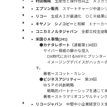
村田機械
生産性と操作性向上 Ａ３カ
エプソン販売
スマートチャージ中速シリ
リコー
生成ＡＩが最適化 ＯＣＲ結果に
キヤノン
シノコピー
と和解 トナーカ
コニカミノルタジャパン
全都立校生徒職
米国ＯＡ事情[241]
●
カナタレポート
《連載第134回》
サイバー脅威の静かな侵入
DX時代におけるMFPとプリンター
イメージングデバイスがハッカーの主
す。
著者＝スコット・カレン
●
ビジネスアジリティー
第39回
ＷＳＰの共創戦略
戦略的パートナーシップを通じて未
著者＝ストラマリオコンサルティング
リコージャパン
中堅中小企業経営ＤＸ