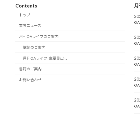
Contents
月
トップ
2
OA
業界ニュース
月刊OAライフのご案内
2
OA
購読のご案内
2
月刊OAライフ_主要見出し
OA
書籍のご案内
2
お問い合わせ
OA
2
OA