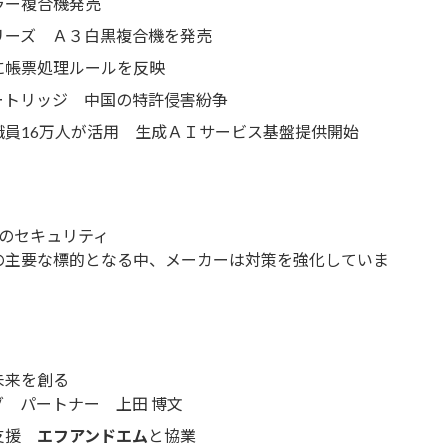
ラー複合機発売
ーズ Ａ３白黒複合機を発売
帳票処理ルールを反映
ートリッジ 中国の特許侵害紛争
員16万人が活用 生成ＡＩサービス基盤提供開始
のセキュリティ
要な標的となる中、メーカーは対策を強化していま
来を創る
 パートナー 上田 博文
支援
エフアンドエム
と協業