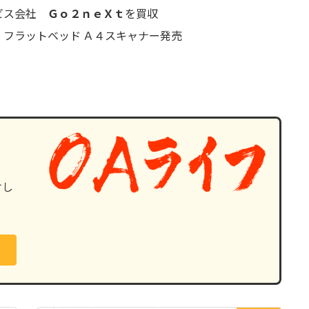
ビス会社
Ｇｏ２ｎｅＸｔ
を買収
フラットベッド Ａ４スキャナー発売
けし