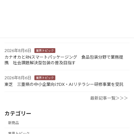
2026年8月7日
経営
富士フイルムHD 完全子会社富士フイルムBIの株式上場検討開始
2026年8月7日
新商品
Sansan 店舗や物件ごとに契約書をまとめて管理 「Contract
One」で新機能提供
2026年8月6日
業界トピック
カナオカとRNスマートパッケージング 食品包装分野で業務提
携 社会課題解決型包装の普及目指す
2026年8月6日
業界トピック
東芝 三重県の中小企業向けDX・AIリテラシー研修事業を受託
最新記事一覧＞＞＞
カテゴリー
新商品
業界トピック