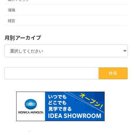
環境
経営
月別アーカイブ
検
索: