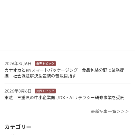
2026年8月7日
経営
富士フイルムHD 完全子会社富士フイルムBIの株式上場検討開始
2026年8月7日
新商品
Sansan 店舗や物件ごとに契約書をまとめて管理 「Contract
One」で新機能提供
2026年8月6日
業界トピック
カナオカとRNスマートパッケージング 食品包装分野で業務提
携 社会課題解決型包装の普及目指す
2026年8月6日
業界トピック
東芝 三重県の中小企業向けDX・AIリテラシー研修事業を受託
最新記事一覧＞＞＞
カテゴリー