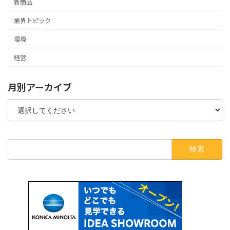
新商品
業界トピック
環境
経営
月別アーカイブ
検
索: