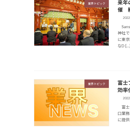
来年
業界トピック
催 
202
San
神社で
に東京
なD […
富士
業界トピック
効率
202
富士フ
口業務を
に提供