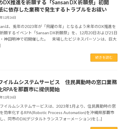
のDX推進を祈願する「Sansan DX 祈願祭」初開
紙に依存した業務で発生するトラブルをお祓い
2年12月26日
sanは、兎年の2023年が「飛躍の年」となるよう来年のDX推進を
祈願するイベント「Sansan DX祈願祭」を、12月20日および21日
・神田明神で初開催した。 来場したビジネスパーソンは、巨大
]
続きを読む
フイルムシステムサービス 住民異動時の窓口業務
化RPAを那覇市に提供開始
2年12月26日
イルムシステムサービスは、2023年1月より、住民異動時の窓
効率化するRPA(Robotic Process Automation)を沖縄県那覇市
し、同市のDX(デジタルトランスフォーメーション)を […]