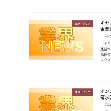
キヤ
業界トピック
企業
202
キヤノ
連盟が
高位の
ックス企
イン
業界トピック
請求
202