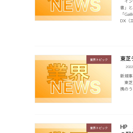
インフ
書」と
「Gal
DX（エ 
東芝
業界トピック
202
新規事
東芝テッ
携のう
HP
業界トピック