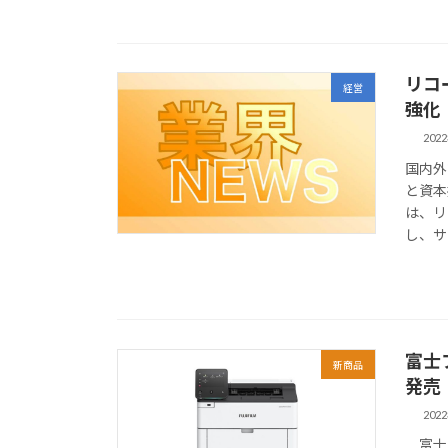
リコ
経営
強化
202
国内外
と資本
は、リ
し、サ
富士
新商品
発売
202
富士フ