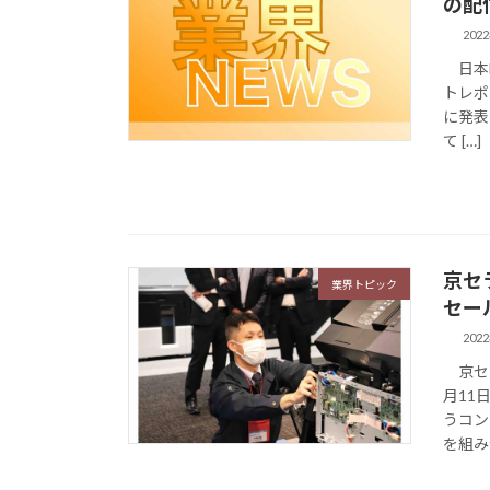
の配
202
日本H
トレポ
に発表
て […]
京セ
業界トピック
セー
202
京セラ
月11
うコン
を組み