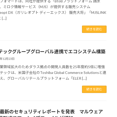
ォマートは、同社が提供する「BtoBプラットフォーム 請求
、ミロク情報サービス（MJS）が提供する販売システム
ileopt DX（ガリレオプト ディーエックス） 販売大将」「MJSLINK
[…]
続きを読む
テックグループグローバル連携でエコシステム構築
2年12月23日
業領域拡大のためダラス拠点の開発人員数を25年度約5倍に増強
クは、米国子会社のToshiba Global Commerce Solutionsと連
え、グローバルリテールプラットフォーム「ELER […]
続きを読む
 最新のセキュリティレポートを発表 マルウェア