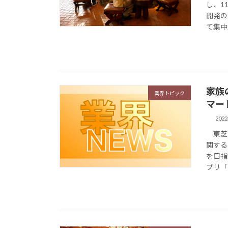
し、1
開発の
て集中
家族
業界トピック
マー
202
東芝テ
関する
を目指
プリ「