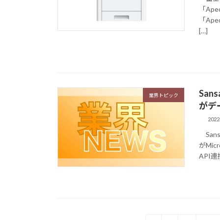
「Ap
「Ape
[…]
Sans
業界トピック
がデ
202
Sans
がMic
API連