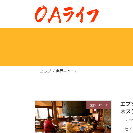
コ
ナ
ン
ビ
テ
ゲ
ン
ー
ツ
シ
へ
ョ
ス
ン
キ
に
ッ
移
プ
動
トップ
業界ニュース
エプ
業界トピック
ネス
202
セイコ