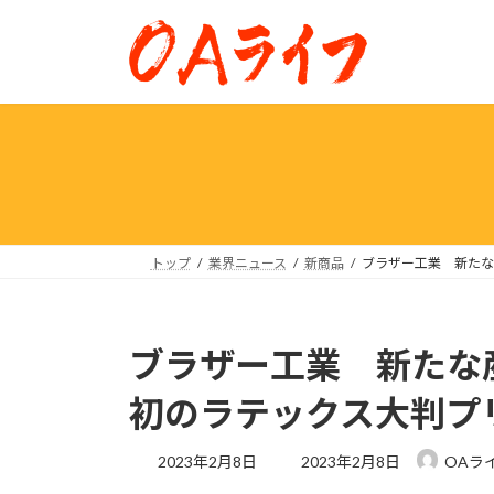
コ
ナ
ン
ビ
テ
ゲ
ン
ー
ツ
シ
へ
ョ
ス
ン
キ
に
ッ
移
プ
動
トップ
業界ニュース
新商品
ブラザー工業 新たな
ブラザー工業 新たな
初のラテックス大判プ
最
2023年2月8日
2023年2月8日
OAラ
終