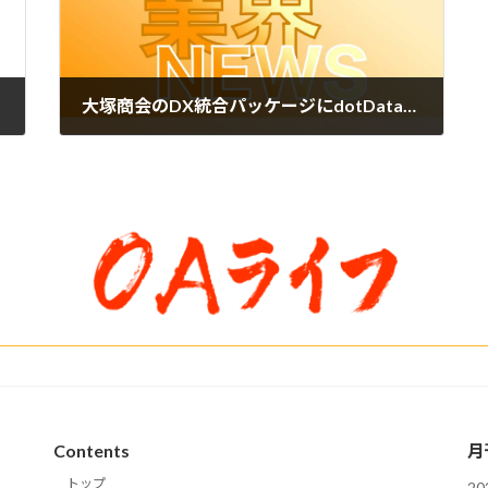
大塚商会のDX統合パッケージにdotDataのAI機能を標準実装 中堅・中小企業で意識せずAI活用可能
2023年2月8日
Contents
月
トップ
2