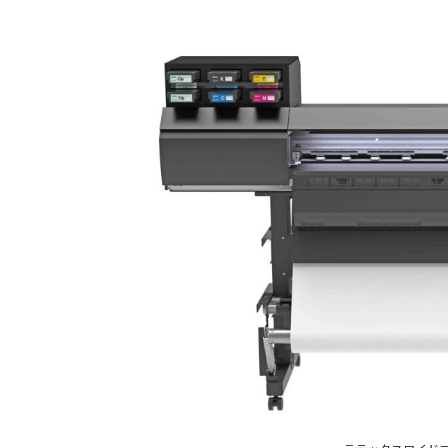
更
新
日
時
: