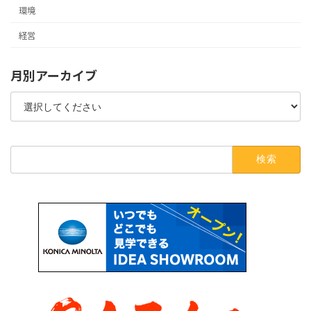
環境
経営
月別アーカイブ
検
索: