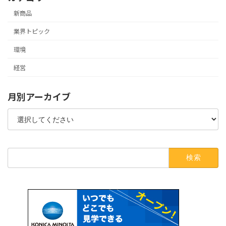
新商品
業界トピック
環境
経営
月別アーカイブ
検
索: