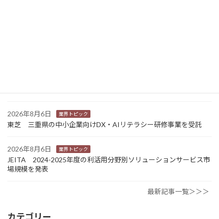
富士フイルムHD 完全子会社富士フイルムBIの株式上場検討開始
2026年8月7日
新商品
Sansan 店舗や物件ごとに契約書をまとめて管理 「Contract
One」で新機能提供
2026年8月6日
業界トピック
カナオカとRNスマートパッケージング 食品包装分野で業務提
携 社会課題解決型包装の普及目指す
2026年8月6日
業界トピック
東芝 三重県の中小企業向けDX・AIリテラシー研修事業を受託
2026年8月6日
業界トピック
JEITA 2024-2025年度の利活用分野別ソリューションサービス市
場規模を発表
最新記事一覧＞＞＞
カテゴリー