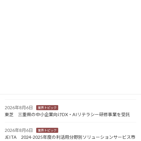
2022年10月12日
ニュース新着
2026年8月7日
経営
富士フイルムHD 完全子会社富士フイルムBIの株式上場検討開始
2026年8月7日
新商品
Sansan 店舗や物件ごとに契約書をまとめて管理 「Contract
One」で新機能提供
2026年8月6日
業界トピック
カナオカとRNスマートパッケージング 食品包装分野で業務提
携 社会課題解決型包装の普及目指す
2026年8月6日
業界トピック
東芝 三重県の中小企業向けDX・AIリテラシー研修事業を受託
2026年8月6日
業界トピック
JEITA 2024-2025年度の利活用分野別ソリューションサービス市