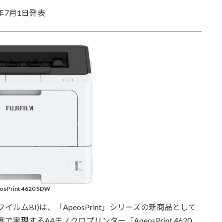
年7月1日発表
osPrint 4620 SDW
ムBI)は、「ApeosPrint」シリーズの新商品として
像度で実現するA4モノクロプリンター「ApeosPrint 4620