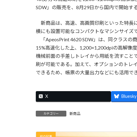
SDW」の販売を、8月29日から国内で開始す
新商品は、高速、高画質印刷といった特長に
横にも設置可能なコンパクトなマシンサイズ
「ApeosPrint 4620 SDW」は、同クラスの商
15%高速化した上、1,200×1,200dpi
機械前面の手差しトレイから用紙を流すことで
刷が可能である。加えて、オプションのトレイ
できるため、帳票の大量出力などにも活用で
X
Bluesky
新商品
カテゴリー
前の記事