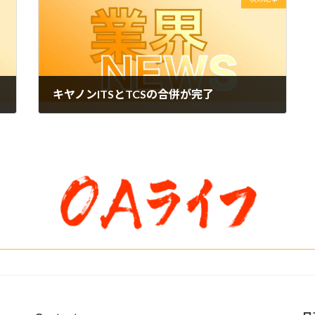
キヤノンITSとTCSの合併が完了
2025年7月3日