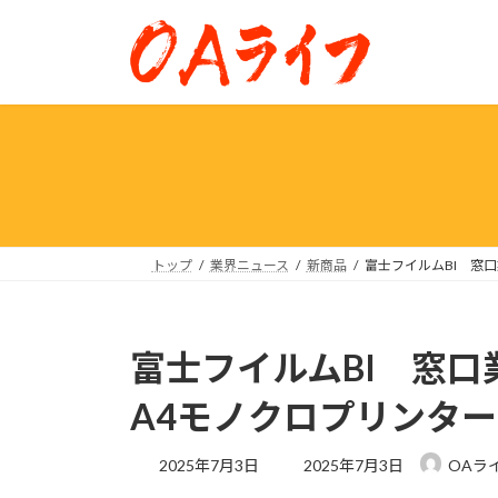
コ
ナ
ン
ビ
テ
ゲ
ン
ー
ツ
シ
へ
ョ
ス
ン
キ
に
ッ
移
プ
動
トップ
業界ニュース
新商品
富士フイルムBI 窓
富士フイルムBI 窓
A4モノクロプリンタ
最
2025年7月3日
2025年7月3日
OAラ
終