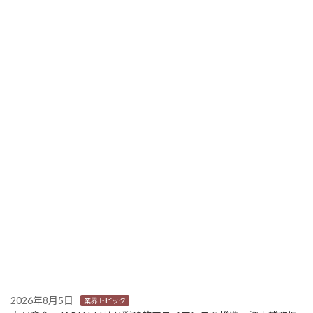
ブラザー販売 特命応援隊長 なかやまきんに君 ボディビルで世界代表になるのが夢
2022年8月31日
ニュース新着
2026年8月6日
業界トピック
JEITA 2024-2025年度の利活用分野別ソリューションサービス市
場規模を発表
2026年8月6日
業界トピック
キヤノン 米国IDC社のレーザープロダクションプリンターベンダ
ー評価で「リーダー」を獲得
2026年8月5日
環境
エプソン 「暑すぎる夏を終わらせるWEEK」に賛同 気候変動を
「自分ごと」に
2026年8月5日
業界トピック