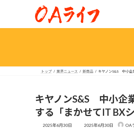
コ
ナ
ン
ビ
テ
ゲ
ン
ー
ツ
シ
へ
ョ
ス
ン
キ
に
ッ
移
プ
動
トップ
業界ニュース
新商品
キヤノンS&S 中小
キヤノンS&S 中小
する「まかせてIT B
最
2025年6月30日
2025年6月30日
OA
終