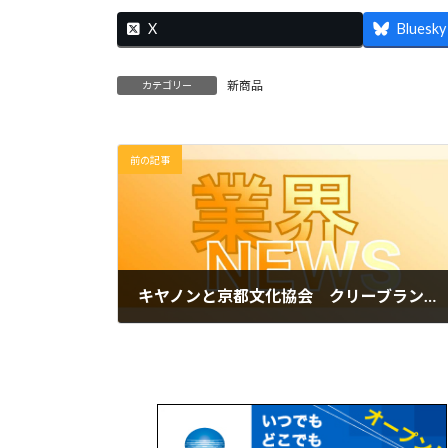
X
Bluesky
新商品
カテゴリー
前の記事
キヤノンと京都文化協会 クリーブランド美術館蔵「桐竹鳳凰孔雀図屏風」の高精細複製品を大阪府和泉市に寄贈
2025年6月30日