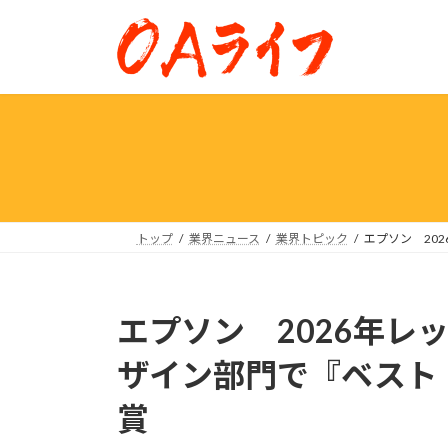
コ
ナ
ン
ビ
テ
ゲ
ン
ー
ツ
シ
へ
ョ
ス
ン
キ
に
ッ
移
プ
動
トップ
業界ニュース
業界トピック
エプソン 20
エプソン 2026年レ
ザイン部門で『ベスト
賞