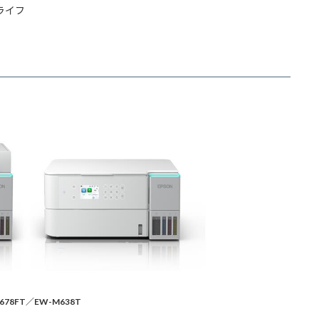
ライフ
678FT／EW-M638T