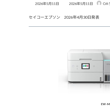
最
2026年5月11日
2026年5月11日
OA
終
更
セイコーエプソン 2026年4月30日発表
新
日
時
:
EW-M