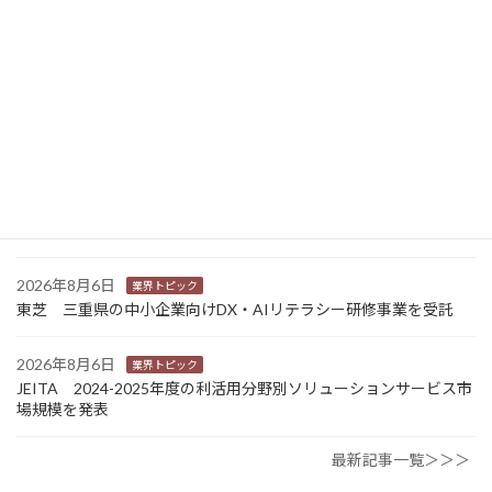
2026年8月7日
経営
富士フイルムHD 完全子会社富士フイルムBIの株式上場検討開始
2026年8月7日
新商品
Sansan 店舗や物件ごとに契約書をまとめて管理 「Contract
One」で新機能提供
2026年8月6日
業界トピック
カナオカとRNスマートパッケージング 食品包装分野で業務提
携 社会課題解決型包装の普及目指す
2026年8月6日
業界トピック
東芝 三重県の中小企業向けDX・AIリテラシー研修事業を受託
2026年8月6日
業界トピック
JEITA 2024-2025年度の利活用分野別ソリューションサービス市
場規模を発表
最新記事一覧＞＞＞