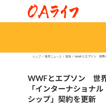
コ
ナ
ン
ビ
テ
ゲ
ン
ー
ツ
シ
へ
ョ
ス
ン
キ
に
ッ
移
プ
動
トップ
業界ニュース
環境
WWFとエプソン 世界
WWFとエプソン 世
「インターナショナル
シップ」契約を更新