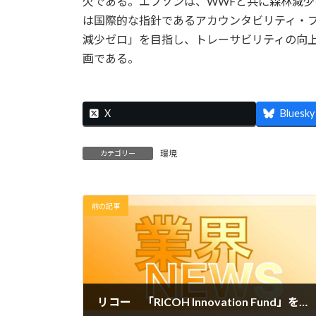
欠である。エプソンは、WWFと共に森林減少
は国際的な指針であるアカウンタビリティ・
減少ゼロ」を目指し、トレーサビリティの向
画である。
X
Bluesky
環境
カテゴリー
前の記事
リコー 「RICOH Innovation Fund」を通じOpenHeart社と資本提携