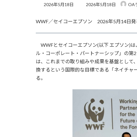
最
2026年5月18日
2026年5月18日
OA
終
更
WWF／セイコーエプソン 2026年5月14日発
新
日
時
:
WWFとセイコーエプソン(以下 エプソン)
ル・コーポレート・パートナーシップ」の第2
は、これまでの取り組みや成果を基盤として、
換するという国際的な目標である「ネイチャ
る。