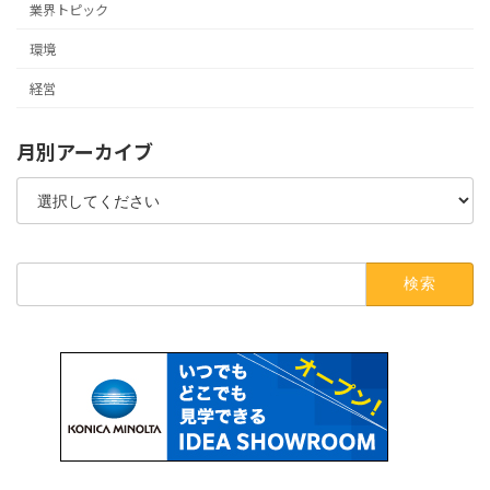
業界トピック
環境
経営
月別アーカイブ
検
索: