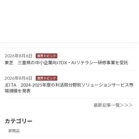
Sansan 店舗や物件ごとに契約書をまとめて管理 「Contract
One」で新機能提供
2026年8月6日
業界トピック
カナオカとRNスマートパッケージング 食品包装分野で業務提
携 社会課題解決型包装の普及目指す
2026年8月6日
業界トピック
東芝 三重県の中小企業向けDX・AIリテラシー研修事業を受託
2026年8月6日
業界トピック
JEITA 2024-2025年度の利活用分野別ソリューションサービス市
場規模を発表
最新記事一覧＞＞＞
カテゴリー
新商品