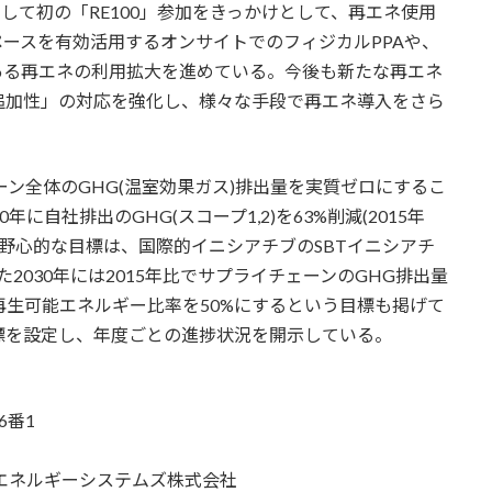
して初の「RE100」参加をきっかけとして、再エネ使用
ースを有効活用するオンサイトでのフィジカルPPAや、
ある再エネの利用拡大を進めている。今後も新たな再エネ
追加性」の対応を強化し、様々な手段で再エネ導入をさら
ン全体のGHG(温室効果ガス)排出量を実質ゼロにするこ
に自社排出のGHG(スコープ1,2)を63%削減(2015年
の野心的な目標は、国際的イニシアチブのSBTイニシアチ
た2030年には2015年比でサプライチェーンのGHG排出量
の再生可能エネルギー比率を50%にするという目標も掲げて
標を設定し、年度ごとの進捗状況を開示している。
6番1
エネルギーシステムズ株式会社