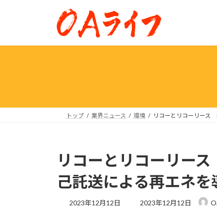
コ
ナ
ン
ビ
テ
ゲ
ン
ー
ツ
シ
へ
ョ
ス
ン
キ
に
ッ
移
プ
動
トップ
業界ニュース
環境
リコーとリコーリース 
リコーとリコーリース
己託送による再エネを
最
2023年12月12日
2023年12月12日
O
終