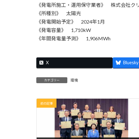
《発電所施工・運用保守業者》 株式会社クリ
《所種別》 太陽光
《発電開始予定》 2024年1月
《発電容量》 1,710kW
《年間発電量予測》 1,906MWh
X
Bluesky
環境
カテゴリー
前の記事