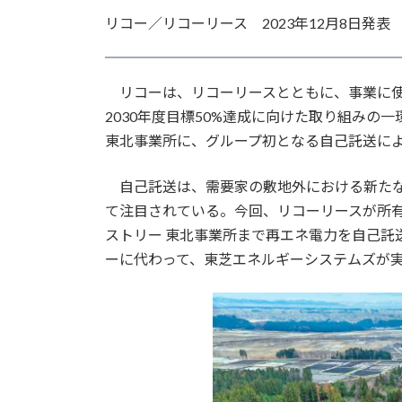
更
リコー／リコーリース 2023年12月8日発表
新
日
時
:
リコーは、リコーリースとともに、事業に使
2030年度目標50%達成に向けた取り組みの
東北事業所に、グループ初となる自己託送に
自己託送は、需要家の敷地外における新たな
て注目されている。今回、リコーリースが所
ストリー 東北事業所まで再エネ電力を自己託
ーに代わって、東芝エネルギーシステムズが