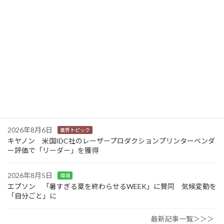
2026年8月6日
業界トピック
カナオカとRNスマートパッケージング 食品包装分野で業務提
携 社会課題解決型包装の普及目指す
2026年8月6日
業界トピック
東芝 三重県の中小企業向けDX・AIリテラシー研修事業を受託
2026年8月6日
業界トピック
JEITA 2024-2025年度の利活用分野別ソリューションサービス市
場規模を発表
2026年8月6日
業界トピック
キヤノン 米国IDC社のレーザープロダクションプリンターベンダ
ー評価で「リーダー」を獲得
2026年8月5日
環境
エプソン 「暑すぎる夏を終わらせるWEEK」に賛同 気候変動を
「自分ごと」に
最新記事一覧＞＞＞