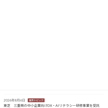
今年９月の技能五輪国際大会 工業デザイン技術職種でキヤノンのデザイナーが日本代表に
2026年3月3日
ニュース新着
2026年8月7日
経営
富士フイルムHD 完全子会社富士フイルムBIの株式上場検討開始
2026年8月7日
新商品
Sansan 店舗や物件ごとに契約書をまとめて管理 「Contract
One」で新機能提供
2026年8月6日
業界トピック
カナオカとRNスマートパッケージング 食品包装分野で業務提
携 社会課題解決型包装の普及目指す
2026年8月6日
業界トピック
東芝 三重県の中小企業向けDX・AIリテラシー研修事業を受託