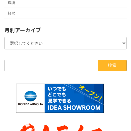
環境
経営
月別アーカイブ
検
索: