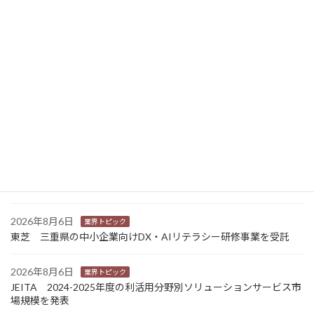
ニュース新着
2026年8月7日
経営
富士フイルムHD 完全子会社富士フイルムBIの株式上場検討開始
2026年8月7日
新商品
Sansan 店舗や物件ごとに契約書をまとめて管理 「Contract
One」で新機能提供
2026年8月6日
業界トピック
カナオカとRNスマートパッケージング 食品包装分野で業務提
携 社会課題解決型包装の普及目指す
2026年8月6日
業界トピック
東芝 三重県の中小企業向けDX・AIリテラシー研修事業を受託
2026年8月6日
業界トピック
JEITA 2024-2025年度の利活用分野別ソリューションサービス市
場規模を発表