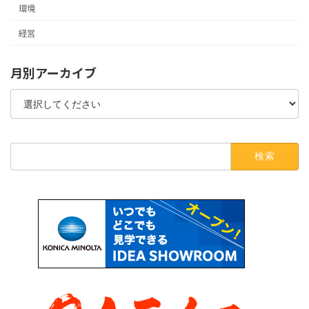
環境
経営
月別アーカイブ
検
索: