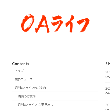
Contents
月
トップ
2
OA
業界ニュース
月刊OAライフのご案内
2
OA
購読のご案内
2
月刊OAライフ_主要見出し
OA