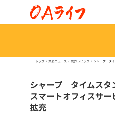
コ
ナ
ン
ビ
テ
ゲ
ン
ー
ツ
シ
へ
ョ
ス
ン
キ
に
ッ
移
プ
動
トップ
業界ニュース
業界トピック
シャープ タイ
シャープ タイムス
スマートオフィスサービス
拡充