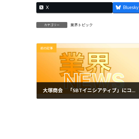
X
Bluesky
業界トピック
カテゴリー
前の記事
大塚商会 「SBTイニシアティブ」にコミットメントレターを提出
2022年2月15日