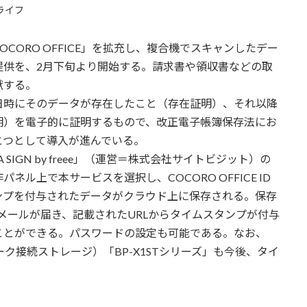
ライフ
ORO OFFICE」を拡充し、複合機でスキャンしたデー
提供を、2月下旬より開始する。請求書や領収書などの取
献する。
時にそのデータが存在したこと（存在証明）、それ以降
明）を電子的に証明するもので、改正電子帳簿保存法にお
とつとして導入が進んでいる。
IGN by freee」（運営＝株式会社サイトビジット）の
ル上で本サービスを選択し、COCORO OFFICE ID
ンプを付与されたデータがクラウド上に保存される。保存
D宛にメールが届き、記載されたURLからタイムスタンプが付与
ことができる。パスワードの設定も可能である。なお、
トワーク接続ストレージ）「BP-X1STシリーズ」も今後、タイ