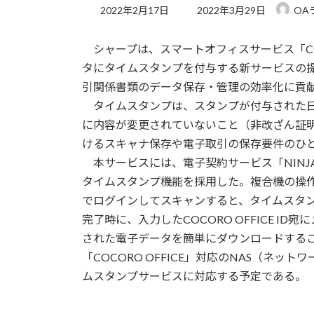
最
2022年2月17日
2022年3月29日
OA
終
更
シャープは、スマートオフィスサービス「COC
新
日
タにタイムスタンプを付与する新サービスの
時
引関係書類のデータ保存・管理の効率化に貢
:
タイムスタンプは、スタンプが付与された日
に内容が変更されていないこと（非改ざん証
けるスキャナ保存や電子取引の保存要件のひ
本サービスには、電子契約サービス「NINJA S
タイムスタンプ機能を採用した。複合機の操作パネ
でログインしてスキャンすると、タイムスタ
完了時に、入力したCOCORO OFFICE I
された電子データを簡単にダウンロードする
「COCORO OFFICE」対応のNAS（ネッ
ムスタンプサービスに対応する予定である。