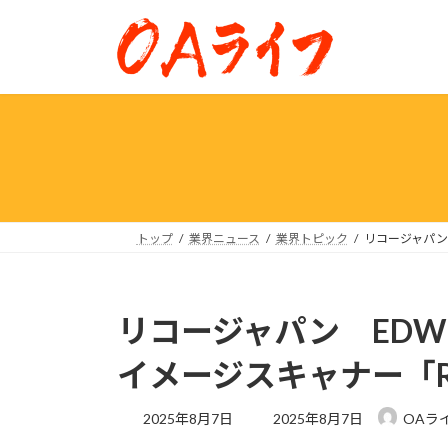
コ
ナ
ン
ビ
テ
ゲ
ン
ー
ツ
シ
へ
ョ
ス
ン
キ
に
ッ
移
プ
動
トップ
業界ニュース
業界トピック
リコージャパン 
リコージャパン ED
イメージスキャナー「RICO
最
2025年8月7日
2025年8月7日
OAラ
終