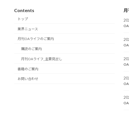
Contents
月
トップ
2
OA
業界ニュース
月刊OAライフのご案内
2
OA
購読のご案内
2
月刊OAライフ_主要見出し
OA
書籍のご案内
2
お問い合わせ
OA
2
OA