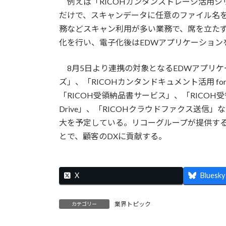
例えば「RICOHカンタンストレージ活用シ
だけで、スキャンデータに任意のファイル名を
務などスキャン利用が多い業務で、席を立たずに「R
化を行い、電子化後はEDWアプリケーション
8月5日より連携の対象となるEDWアプリケ
ズ」、「RICOHカンタンドキュメント活用 for
「RICOH受領納品書サービス」、「RICOH
Drive」、「RICOHクラウドファクス送
大を予定している。リコーグループが提供す
とで、顧客のDXに貢献する。
X
Bluesky
業界トピック
カテゴリー