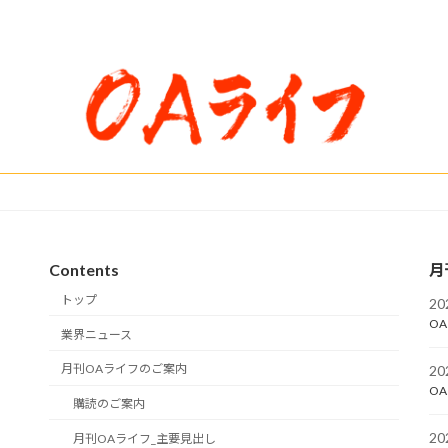
Contents
月
トップ
2
OA
業界ニュース
月刊OAライフのご案内
2
OA
購読のご案内
2
月刊OAライフ_主要見出し