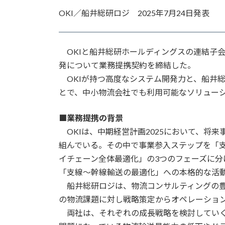
更
OKI／船井総研ロジ 2025年7月24日発表
新
日
時
:
OKIと船井総研ホールディングスの連結子
発について業務提携契約を締結した。
OKIが持つ高度なシステム開発力と、船井
とで、中小物流会社でも利用可能なソリュー
■業務提携の背景
OKIは、中期経営計画2025において、将
組んでいる。その中で事業参入ステップを「
イチェーン全体最適化」の3つのフェーズに分
「支線～幹線輸送の最適化」への本格的な活
船井総研ロジは、物流コンサルティングの豊
の物流課題に対し戦略策定からオペレーショ
両社は、それぞれの成長戦略を検討していく中