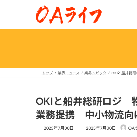
コ
ナ
ン
ビ
テ
ゲ
ン
ー
ツ
シ
へ
ョ
ス
ン
キ
に
ッ
移
プ
動
トップ
業界ニュース
業界トピック
OKIと船井総
OKIと船井総研ロジ 
業務提携 中小物流向
最
2025年7月30日
2025年7月30日
OA
終