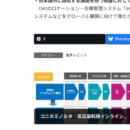
・日本国内に類似する課題を持つ他国に対し
OKIのロケーション・在庫管理システム「S
システムなどをグローバル展開に向けて強化
X
Bluesky
業界トピック
カテゴリー
前の記事
コニカミノルタ 反応染料用インライン前処理インク「O‘ROBE」を提供開始 インクジェット捺染工程を短縮
2025年7月30日