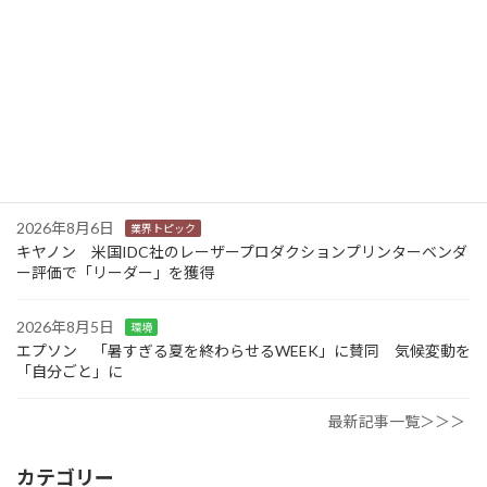
2026年8月6日
業界トピック
東芝 三重県の中小企業向けDX・AIリテラシー研修事業を受託
2026年8月6日
業界トピック
JEITA 2024-2025年度の利活用分野別ソリューションサービス市
場規模を発表
2026年8月6日
業界トピック
キヤノン 米国IDC社のレーザープロダクションプリンターベンダ
ー評価で「リーダー」を獲得
2026年8月5日
環境
エプソン 「暑すぎる夏を終わらせるWEEK」に賛同 気候変動を
「自分ごと」に
最新記事一覧＞＞＞
カテゴリー