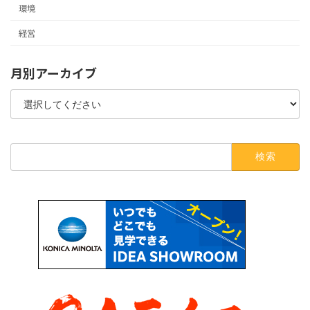
環境
経営
月別アーカイブ
検
索: