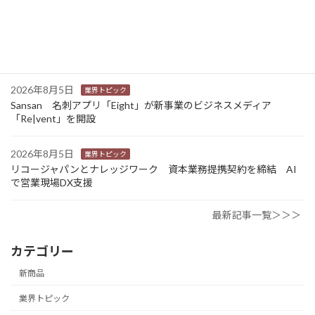
2026年8月5日
業界トピック
大塚商会 JAPAN AI社と戦略的アライアンスを推進 資本業務提
携を行い生成AIソリューションを提供
2026年8月5日
業界トピック
Sansan 名刺アプリ「Eight」が新事業のビジネスメディア
「Re|vent」を開設
2026年8月5日
業界トピック
リコージャパンとナレッジワーク 資本業務提携契約を締結 AI
で営業現場DX支援
最新記事一覧＞＞＞
カテゴリー
新商品
業界トピック