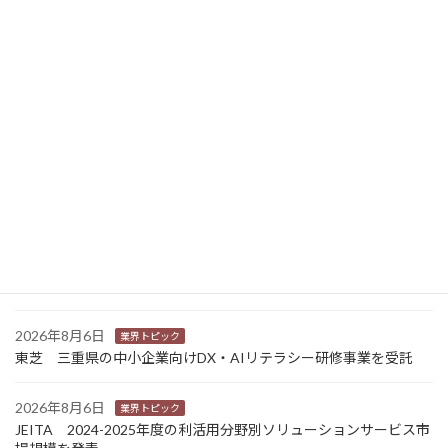
ニュース新着
2026年8月7日
経営
富士フイルムHD 完全子会社富士フイルムBIの株式上場検討開始
2026年8月7日
新商品
Sansan 店舗や物件ごとに契約書をまとめて管理 「Contract
One」で新機能提供
2026年8月6日
業界トピック
カナオカとRNスマートパッケージング 食品包装分野で業務提
携 社会課題解決型包装の普及目指す
2026年8月6日
業界トピック
東芝 三重県の中小企業向けDX・AIリテラシー研修事業を受託
2026年8月6日
業界トピック
JEITA 2024-2025年度の利活用分野別ソリューションサービス市