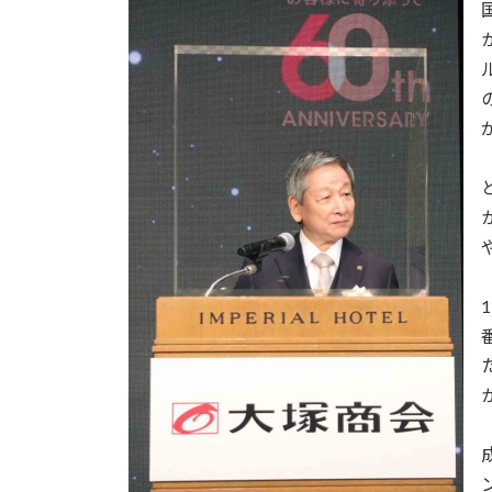
日
時
: