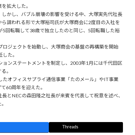
業を拡大した。
しかし、バブル崩壊の影響を受ける中、大塚実先代社長
から請われる形で大塚裕司氏が大塚商会に2度目の入社を
が5回転職して38歳で独立したのと同じ、5回転職した裕
プロジェクトを始動し、大塚商会の基盤の再構築を開始
任した。
ョンステートメントを制定し、2003年1月には千代田区
する。
したオフィスサプライ通信事業「たのメール」やIT事業
て60周年を迎えた。
長とNECの森田隆之社長が来賓を代表して祝意を述べ、
た。
Threads