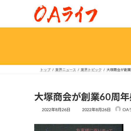
コ
ナ
ン
ビ
テ
ゲ
ン
ー
ツ
シ
へ
ョ
ス
ン
キ
に
ッ
移
プ
動
トップ
業界ニュース
業界トピック
大塚商会が創業
大塚商会が創業60周
最
2022年8月26日
2022年8月26日
OA
終
更
新