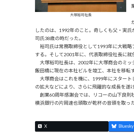
大塚裕司社長
したのは、1992年のこと。奇しくも父・実氏
司氏38歳の時だった。
裕司氏は常務取締役として1993年に大戦略
する。そして2001年に、代表取締役社長に就
大塚裕司社長は、2002年に大塚商会のミッシ
飯田橋に現在の本社ビルを竣工、本社を移転
大塚商会はこれを機に、1999年にスタート
の拡大などにより、さらに飛躍的な成長を遂げ
創業60周年感謝会では、リコーの山下良則社
横浜銀行の片岡達也頭取が乾杯の音頭を取っ
X
Bluesky