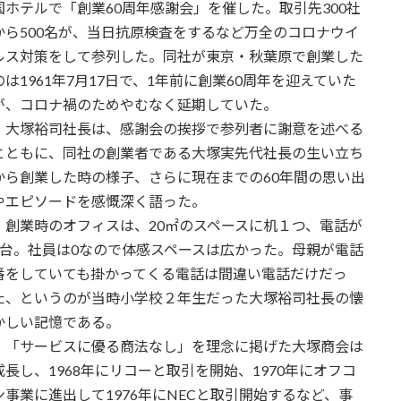
国ホテルで「創業60周年感謝会」を催した。取引先300社
から500名が、当日抗原検査をするなど万全のコロナウイ
ルス対策をして参列した。同社が東京・秋葉原で創業した
のは1961年7月17日で、1年前に創業60周年を迎えていた
が、コロナ禍のためやむなく延期していた。
大塚裕司社長は、感謝会の挨拶で参列者に謝意を述べる
とともに、同社の創業者である大塚実先代社長の生い立ち
から創業した時の様子、さらに現在までの60年間の思い出
やエピソードを感慨深く語った。
創業時のオフィスは、20㎡のスペースに机１つ、電話が
1台。社員は0なので体感スペースは広かった。母親が電話
番をしていても掛かってくる電話は間違い電話だけだっ
た、というのが当時小学校２年生だった大塚裕司社長の懐
かしい記憶である。
「サービスに優る商法なし」を理念に掲げた大塚商会は
成長し、1968年にリコーと取引を開始、1970年にオフコ
ン事業に進出して1976年にNECと取引開始するなど、事