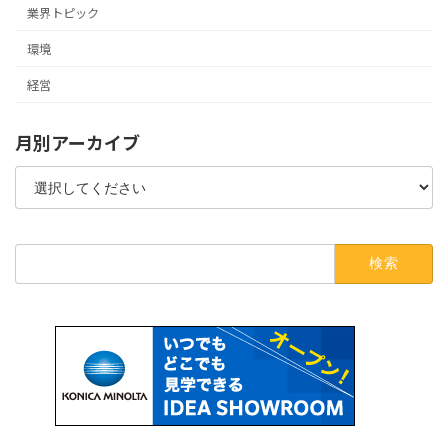
業界トピック
環境
経営
月別アーカイブ
検
索: