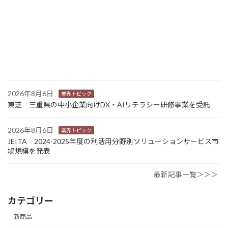
2026年8月7日
新商品
Sansan 店舗や物件ごとに契約書をまとめて管理 「Contract
One」で新機能提供
2026年8月6日
業界トピック
カナオカとRNスマートパッケージング 食品包装分野で業務提
携 社会課題解決型包装の普及目指す
2026年8月6日
業界トピック
東芝 三重県の中小企業向けDX・AIリテラシー研修事業を受託
2026年8月6日
業界トピック
JEITA 2024-2025年度の利活用分野別ソリューションサービス市
場規模を発表
最新記事一覧＞＞＞
カテゴリー
新商品