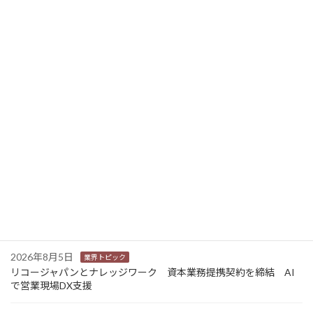
2025年12月9日
ニュース新着
2026年8月5日
環境
エプソン 「暑すぎる夏を終わらせるWEEK」に賛同 気候変動を
「自分ごと」に
2026年8月5日
業界トピック
大塚商会 JAPAN AI社と戦略的アライアンスを推進 資本業務提
携を行い生成AIソリューションを提供
2026年8月5日
業界トピック
Sansan 名刺アプリ「Eight」が新事業のビジネスメディア
「Re|vent」を開設
2026年8月5日
業界トピック
リコージャパンとナレッジワーク 資本業務提携契約を締結 AI
で営業現場DX支援