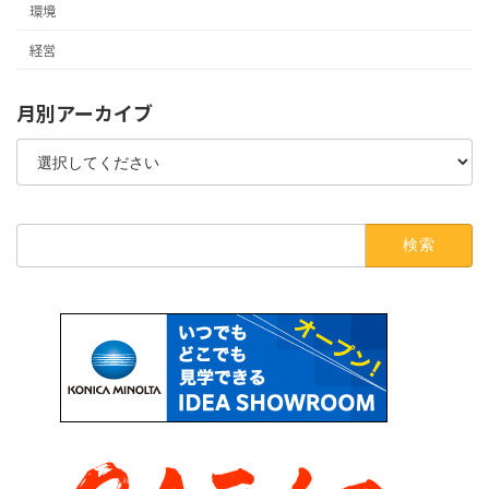
環境
経営
月別アーカイブ
検
索: