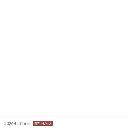
ミマキエンジニアリング エコソルベント大判IJプリンターのフラグシップ機 高画質・高生産性と省人化
2022年2月25日
ニュース新着
2026年8月6日
業界トピック
カナオカとRNスマートパッケージング 食品包装分野で業務提
携 社会課題解決型包装の普及目指す
2026年8月6日
業界トピック
東芝 三重県の中小企業向けDX・AIリテラシー研修事業を受託
2026年8月6日
業界トピック
JEITA 2024-2025年度の利活用分野別ソリューションサービス市
場規模を発表
2026年8月6日
業界トピック