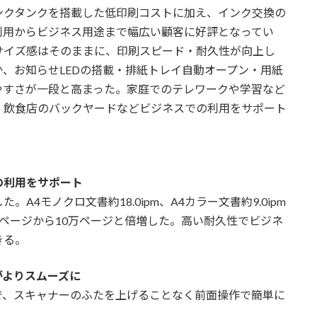
クタンクを搭載した低印刷コストに加え、インク交換の
利用からビジネス用途まで幅広い顧客に好評となってい
サイズ感はそのままに、印刷スピード・耐久性が向上し
、お知らせLEDの搭載・排紙トレイ自動オープン・用紙
やすさが一段と高まった。家庭でのテレワークや学習など
、飲食店のバックヤードなどビジネスでの利用をサポート
の利用をサポート
4モノクロ文書約18.0ipm、A4カラー文書約9.0ipm
ページから10万ページと倍増した。高い耐久性でビジネ
きる。
がよりスムーズに
、スキャナーのふたを上げることなく前面操作で簡単に