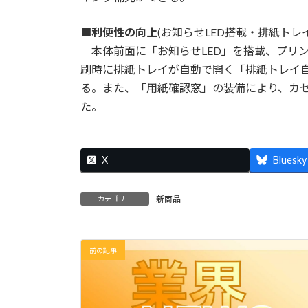
■利便性の向上
(お知らせLED搭載・排紙ト
本体前面に「お知らせLED」を搭載、プリ
刷時に排紙トレイが自動で開く「排紙トレイ
る。また、「用紙確認窓」の装備により、カ
た。
X
Bluesky
新商品
カテゴリー
前の記事