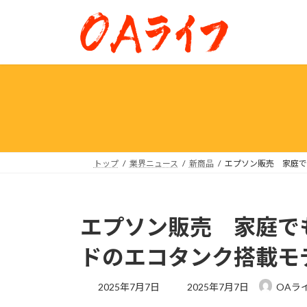
コ
ナ
ン
ビ
テ
ゲ
ン
ー
ツ
シ
へ
ョ
ス
ン
キ
に
ッ
移
プ
動
トップ
業界ニュース
新商品
エプソン販売 家庭で
エプソン販売 家庭で
ドのエコタンク搭載モ
最
2025年7月7日
2025年7月7日
OAラ
終