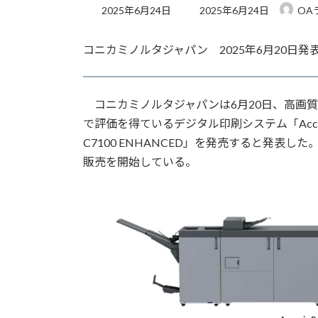
最
2025年6月24日
2025年6月24日
OA
終
更
コニカミノルタジャパン 2025年6月20日発
新
日
時
:
コニカミノルタジャパンは6月20日、高画
で評価を得ているデジタル印刷システム「AccurioP
C7100 ENHANCED」を発売すると発表
販売を開始している。