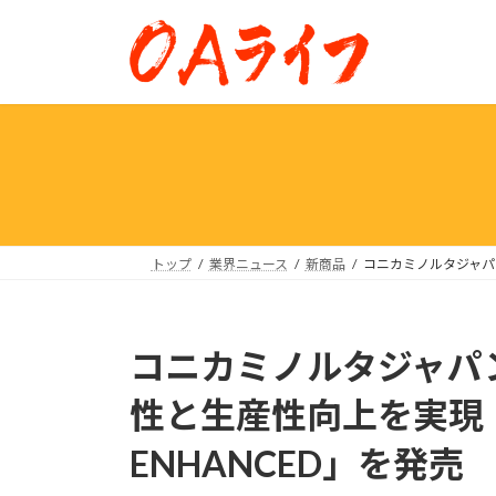
コ
ナ
ン
ビ
テ
ゲ
ン
ー
ツ
シ
へ
ョ
ス
ン
キ
に
ッ
移
プ
動
トップ
業界ニュース
新商品
コニカミノルタジャパン 
コニカミノルタジャパ
性と生産性向上を実現 「Ac
ENHANCED」を発売