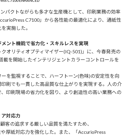
Press C7100 ENHANCED
CED」は、コンパクトながらも多才な生産機として、印刷業務の効率
rioPress C7100」から各性能の最適化により、通紙性
化を実施した。
ジメント機能で省力化・スキルレスを実現
リティオプティマイザー(IQ-501)」に、今春発売の
より新たに搭載を開始したインテリジェントカラーコントロールを
ーを監視することで、ハーフトーン(色味)の安定性を向
間印刷でも一貫した高品質な仕上がりを実現する。人の介
で、印刷現場の省力化を図り、より創造性の高い業務への
ィア対応力
ED」では、顧客の追求する厳しい品質を満たすため、
紙性や厚紙対応力を強化した。また、「AccurioPress