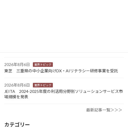
2026年8月7日
新商品
Sansan 店舗や物件ごとに契約書をまとめて管理 「Contract
One」で新機能提供
2026年8月6日
業界トピック
カナオカとRNスマートパッケージング 食品包装分野で業務提
携 社会課題解決型包装の普及目指す
2026年8月6日
業界トピック
東芝 三重県の中小企業向けDX・AIリテラシー研修事業を受託
2026年8月6日
業界トピック
JEITA 2024-2025年度の利活用分野別ソリューションサービス市
場規模を発表
最新記事一覧＞＞＞
カテゴリー