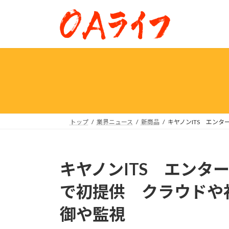
コ
ナ
ン
ビ
テ
ゲ
ン
ー
ツ
シ
へ
ョ
ス
ン
キ
に
ッ
移
プ
動
トップ
業界ニュース
新商品
キヤノンITS エン
キヤノンITS エンタ
で初提供 クラウドや
御や監視