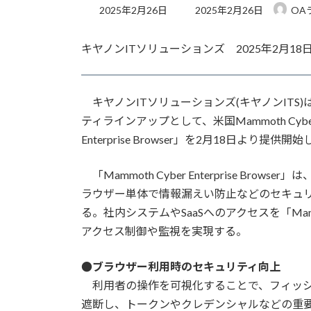
最
2025年2月26日
2025年2月26日
OA
終
更
キヤノンITソリューションズ 2025年2月18
新
日
時
:
キヤノンITソリューションズ(キヤノンITS)
ティラインアップとして、米国Mammoth Cyb
Enterprise Browser」を2月18日より提供開
「Mammoth Cyber Enterprise B
ラウザー単体で情報漏えい防止などのセキュ
る。社内システムやSaaSへのアクセスを「Mammoth
アクセス制御や監視を実現する。
●ブラウザー利用時のセキュリティ向上
利用者の操作を可視化することで、フィッシ
遮断し、トークンやクレデンシャルなどの重要な情