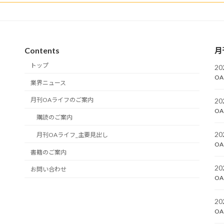
Contents
月
トップ
2
OA
業界ニュース
月刊OAライフのご案内
2
OA
購読のご案内
2
月刊OAライフ_主要見出し
OA
書籍のご案内
2
お問い合わせ
OA
2
OA