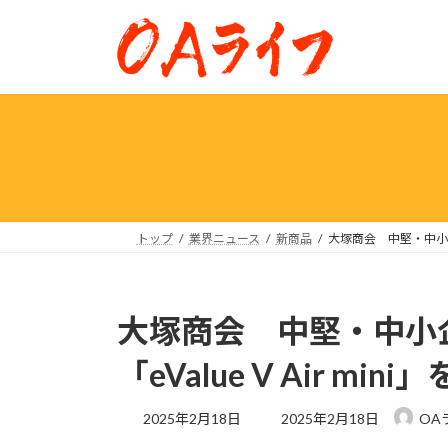
コ
ナ
ン
ビ
テ
ゲ
ン
ー
ツ
シ
へ
ョ
ス
ン
キ
に
ッ
移
プ
動
トップ
業界ニュース
新商品
大塚商会 中堅・中小企業
大塚商会 中堅・中小
「eValue V Air mi
最
2025年2月18日
2025年2月18日
OA
終