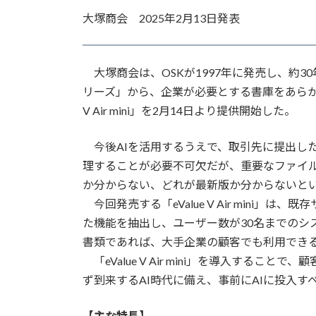
更
大塚商会 2025年2月13日発表
新
日
時
:
大塚商会は、OSKが1997年に発売し、約30
リーズ」から、企業が必要とする書庫をあらかじ
V Air mini」を2月14日より提供開始した。
今後AIを活用するうえで、取引先に提出した
理することが必要不可欠だが、重要なファイ
か分からない、どれが最新版か分からないと
今回発売する「eValue V Air mini」は、
た機能を抽出し、ユーザー数が30名までのシ
書類であれば、大手企業の顧客でも利用でき
「eValue V Air mini」を導入する
ず到来するAI時代に備え、事前にAIに投入
【主な特長】