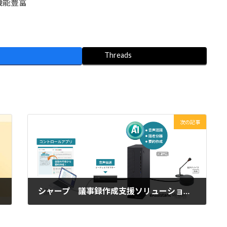
機能豊富
Threads
次の記事
シャープ 議事録作成支援ソリューションを発売 独自のエッジAIで処理し情報漏洩リスクを低減
2025年2月19日