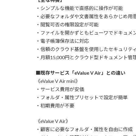
・シンプルな機能で直感的に操作が可能
・必要なフォルダや文書属性をあらかじめ用
・閲覧可否の権限設定が可能
・ファイルを開かずともビューワでドキュメ
・電子帳簿保存法に対応
・信頼のクラウド基盤を使用したセキュリテ
・月額15,000円とクラウド型ドキュメント
■既存サービス「eValue V Air」との違い
《eValue V Air mini》
・サービス費用が安価
・フォルダ・属性プリセットで設定が簡単
・初期費用が不要
《eValue V Air》
・顧客に必要なフォルダ・属性を自由に作成