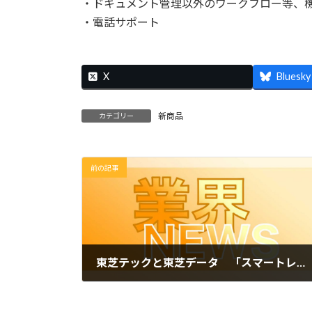
・ドキュメント管理以外のワークフロー等、
・電話サポート
X
Bluesky
新商品
カテゴリー
前の記事
東芝テックと東芝データ 「スマートレシート」「レシートスキャン」で電通と実証プログラムを開始
2025年2月18日