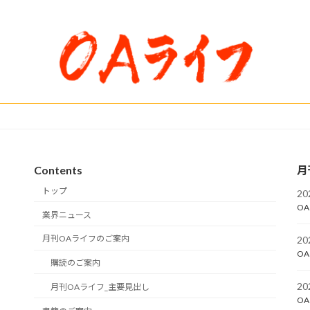
Contents
月
トップ
2
OA
業界ニュース
月刊OAライフのご案内
2
OA
購読のご案内
2
月刊OAライフ_主要見出し
OA