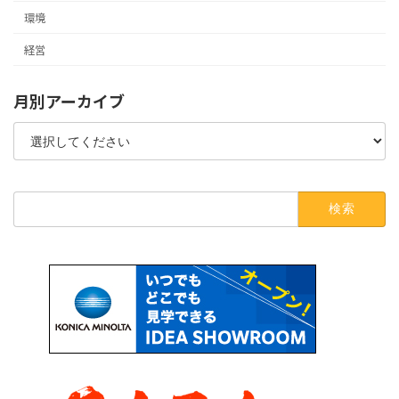
環境
経営
月別アーカイブ
検
索: