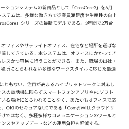
ションシステムの新商品として「CrosCore3」を6月
システムは、多様な働き方で従業員満足度や生産性の向上
osCore」シリーズの最新モデルである。3年間で2万台
オフィスやサテライトオフィス、在宅など場所を選ばな
定着してきている。本システムは、オフィスにかかってき
ムレスかつ容易に行うことができる。また、職場の出社・
く場所にとらわれない多様なワークスタイルに応じた最適
の普及にともない、注目が高まるハイブリットワークに対応し
スの電話機に限らずスマートフォンアプリやPCソフト
ている場所にとらわれることなく、あたかもオフィスで応
OKIのセキュアなUCである「Com@WILLクラウドサ
だけではなく、多種多様なコミュニケーションのツールと
ナンスやアップデートなどの運用負担も軽減する。