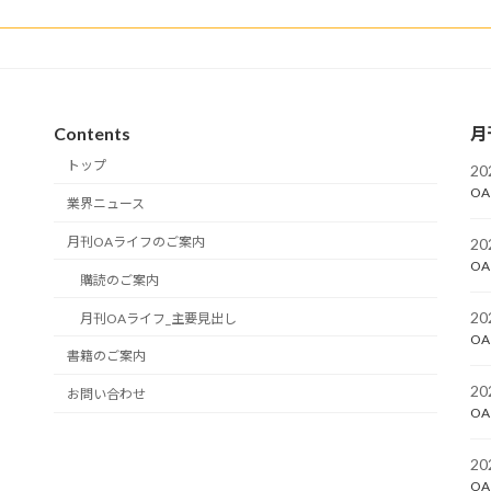
Contents
月
トップ
2
OA
業界ニュース
月刊OAライフのご案内
2
OA
購読のご案内
2
月刊OAライフ_主要見出し
OA
書籍のご案内
2
お問い合わせ
OA
2
OA