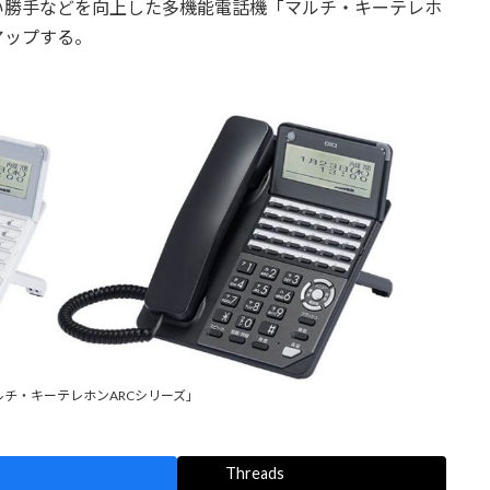
勝手などを向上した多機能電話機「マルチ・キーテレホ
アップする。
チ・キーテレホンARCシリーズ」
Threads