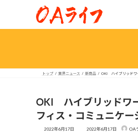
コ
ナ
ン
ビ
テ
ゲ
ン
ー
ツ
シ
へ
ョ
ス
ン
キ
に
ッ
移
プ
動
トップ
業界ニュース
新商品
OKI ハイブリッド
OKI ハイブリッド
フィス・コミュニケー
最
2022年6月17日
2022年6月17日
OA
終