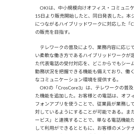
更
OKIは、中小規模向けオフィス・コミュニケー
新
日
15日より販売開始したと、同日発表した。本
時
につながるハイブリッドワークに対応した「Cr
:
の販売を目指す。
テレワークの普及により、業務内容に応じて
い柔軟な働き方であるハイブリッドワークが
た代表電話の受付対応を、どこからでもシー
勤務状況を把握できる機能も備えており、働
なコミュニケーション環境を提供する。
OKIの「CrosCore3」は、テレワーク
た機能を追加した。お客様との電話は、オフィ
フォンアプリを使うことで、従業員が業務し
対しているようにすることが可能である。また、
ービス」と連携することで、単なる電話機能
して利用ができるとともに、お客様のメンテ