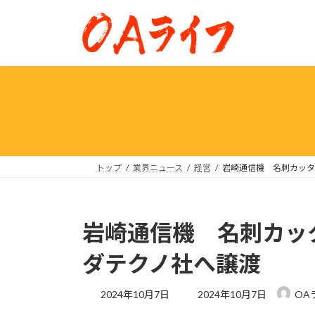
コ
ナ
ン
ビ
テ
ゲ
ン
ー
ツ
シ
へ
ョ
ス
ン
キ
に
ッ
移
プ
動
トップ
業界ニュース
経営
岩崎通信機 名刺カッタ
岩崎通信機 名刺カッ
ダテクノ社へ譲渡
最
2024年10月7日
2024年10月7日
OA
終