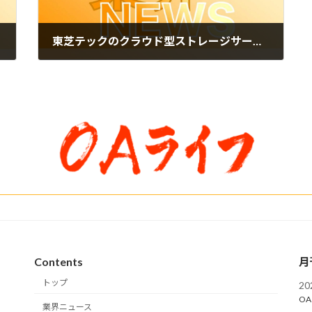
東芝テックのクラウド型ストレージサービス「Collastorage」とアイ・オー・データのNAS「LAN DISK」が連携
2024年10月7日
Contents
月
トップ
2
OA
業界ニュース