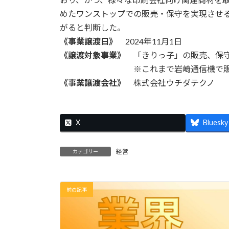
めたワンストップでの販売・保守を実現させ
がると判断した。
《事業譲渡日》
2024年11月1日
《譲渡対象事業》
「きりっ子」の販売、保
※これまで岩崎通信機で販売した「
《事業譲渡会社》
株式会社ウチダテクノ
X
Bluesky
経営
カテゴリー
前の記事