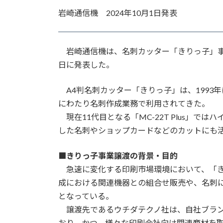
更
岩崎通信機 2024年10月1日発表
新
日
時
:
岩崎通信機は、名刺カッター「きりっ子」事業
日に発表した。
A4判名刺カッター「きりっ子」は、1993年
にわたり名刺作成業務で利用されてきた。
現在11代目となる「MC-22T Plus」
した名刺やショップカードなどのカットにも
■きりっ子事業譲渡の背景・目的
急速に変化する印刷市場環境において、「き
成における関連機器との組合せ販売や、名刺
となっている。
譲渡先であるウチダテクノ社は、自社ブラン
おり、かつ、様々な印刷会社向け関連商材を取