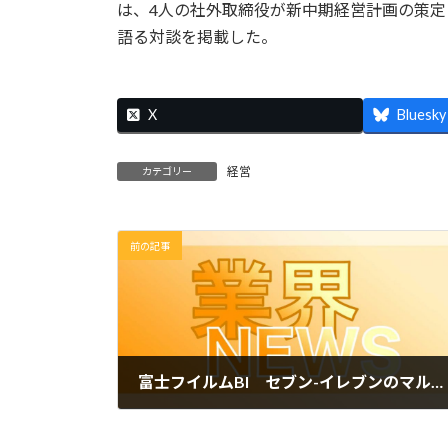
は、4人の社外取締役が新中期経営計画の策
語る対談を掲載した。
X
Bluesky
経営
カテゴリー
前の記事
富士フイルムBI セブン-イレブンのマルチコピー機でランダムプリント提供開始 アニメやゲーム人気コンテンツに
2023年11月2日