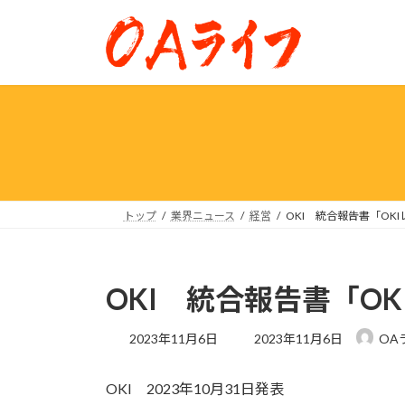
コ
ナ
ン
ビ
テ
ゲ
ン
ー
ツ
シ
へ
ョ
ス
ン
キ
に
ッ
移
プ
動
トップ
業界ニュース
経営
OKI 統合報告書「OKI
OKI 統合報告書「OK
最
2023年11月6日
2023年11月6日
OA
終
更
OKI 2023年10月31日発表
新