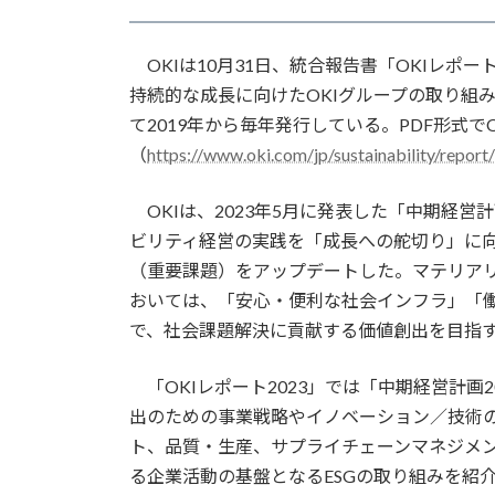
日
時
:
OKIは10月31日、統合報告書「OKIレポ
持続的な成長に向けたOKIグループの取り組
て2019年から毎年発行している。PDF形式で
（
https://www.oki.com/jp/sustainability/report/
OKIは、2023年5月に発表した「中期経営計画
ビリティ経営の実践を「成長への舵切り」に
（重要課題）をアップデートした。マテリア
おいては、「安心・便利な社会インフラ」「
で、社会課題解決に貢献する価値創出を目指
「OKIレポート2023」では「中期経営計画
出のための事業戦略やイノベーション／技術
ト、品質・生産、サプライチェーンマネジメ
る企業活動の基盤となるESGの取り組みを紹