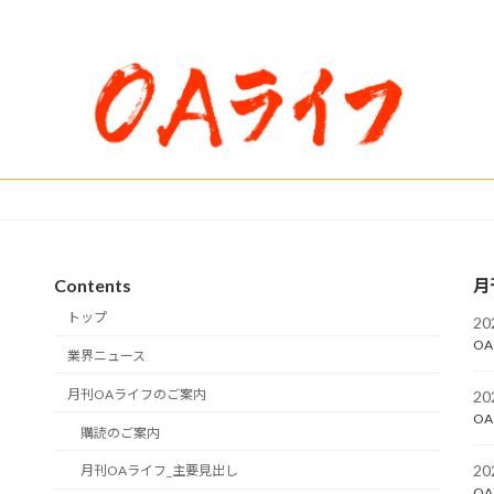
Contents
月
トップ
2
OA
業界ニュース
月刊OAライフのご案内
2
OA
購読のご案内
2
月刊OAライフ_主要見出し
OA