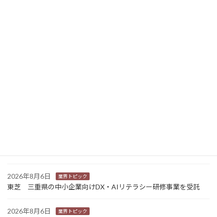
2026年3月12日
ニュース新着
2026年8月7日
経営
富士フイルムHD 完全子会社富士フイルムBIの株式上場検討開始
2026年8月7日
新商品
Sansan 店舗や物件ごとに契約書をまとめて管理 「Contract
One」で新機能提供
2026年8月6日
業界トピック
カナオカとRNスマートパッケージング 食品包装分野で業務提
携 社会課題解決型包装の普及目指す
2026年8月6日
業界トピック
東芝 三重県の中小企業向けDX・AIリテラシー研修事業を受託
2026年8月6日
業界トピック