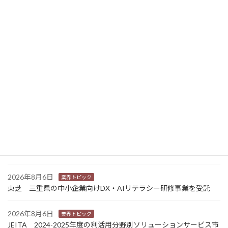
2026年1月14日
ニュース新着
2026年8月7日
経営
富士フイルムHD 完全子会社富士フイルムBIの株式上場検討開始
2026年8月7日
新商品
Sansan 店舗や物件ごとに契約書をまとめて管理 「Contract
One」で新機能提供
2026年8月6日
業界トピック
カナオカとRNスマートパッケージング 食品包装分野で業務提
携 社会課題解決型包装の普及目指す
2026年8月6日
業界トピック
東芝 三重県の中小企業向けDX・AIリテラシー研修事業を受託
2026年8月6日
業界トピック
JEITA 2024-2025年度の利活用分野別ソリューションサービス市