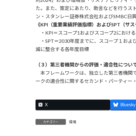
た。また、策定にあたり、助言などを行うスト
ン・スタンレー証券株式会社およびSMBC日
《KPI（重要業績評価指標）およびSPT（
・KPI＝スコープ1およびスコープ2における
・SPT＝2030年度までに、スコープ１およ
減に整合する各年度目標
（３）第三者機関からの評価・適合性につい
本フレームワークは、独立した第三者機関で
ークの適合性に関するセカンド・パーティー
X
Bluesky
環境
カテゴリー