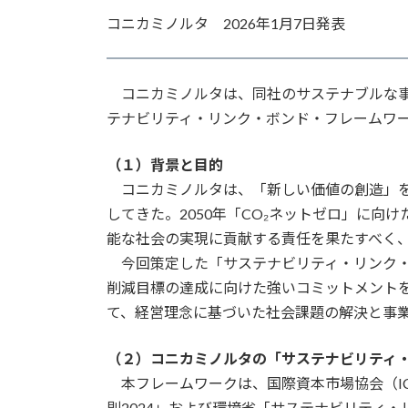
更
コニカミノルタ 2026年1月7日発表
新
日
時
:
コニカミノルタは、同社のサステナブルな事
テナビリティ・リンク・ボンド・フレームワ
（１）背景と目的
コニカミノルタは、「新しい価値の創造」を
してきた。2050年「CO₂ネットゼロ」に向
能な社会の実現に貢献する責任を果たすべく
今回策定した「サステナビリティ・リンク・
削減目標の達成に向けた強いコミットメント
て、経営理念に基づいた社会課題の解決と事
（２）コニカミノルタの「サステナビリティ
本フレームワークは、国際資本市場協会（I
則2024」および環境省「サステナビリティ・