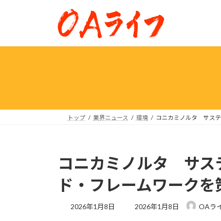
コ
ナ
ン
ビ
テ
ゲ
ン
ー
ツ
シ
へ
ョ
ス
ン
キ
に
ッ
移
プ
動
トップ
業界ニュース
環境
コニカミノルタ サステ
コニカミノルタ サス
ド・フレームワークを
最
2026年1月8日
2026年1月8日
OAラ
終