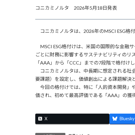
更
コニカミノルタ 2026年5月18日発表
新
日
時
:
コニカミノルタは、2026年のMSCI ESG
MSCI ESG格付けは、米国の国際的な金融サ
ごとに財務に影響するサステナビリティのリ
「AAA」から「CCC」までの7段階で格付け
コニカミノルタは、中長期に想定される社会
要課題）を設定し、価値創出による課題解決
今回の格付けでは、特に「人的資本開発」や
価され、初めて最高評価である「AAA」の獲
X
Bluesky