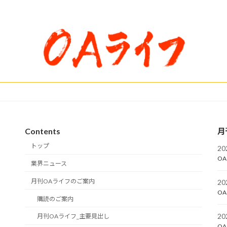
Contents
月
トップ
2
OA
業界ニュース
月刊OAライフのご案内
2
OA
購読のご案内
2
月刊OAライフ_主要見出し
OA