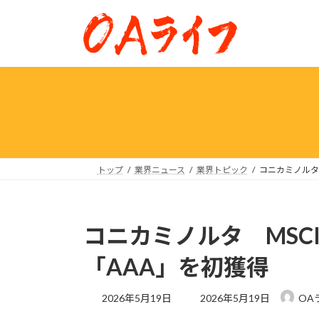
コ
ナ
ン
ビ
テ
ゲ
ン
ー
ツ
シ
へ
ョ
ス
ン
キ
に
ッ
移
プ
動
トップ
業界ニュース
業界トピック
コニカミノルタ 
コニカミノルタ MSCI
「AAA」を初獲得
最
2026年5月19日
2026年5月19日
OA
終