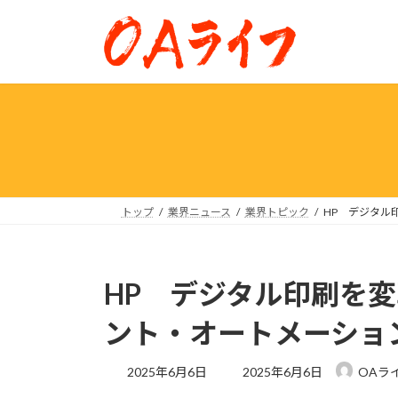
コ
ナ
ン
ビ
テ
ゲ
ン
ー
ツ
シ
へ
ョ
ス
ン
キ
に
ッ
移
プ
動
トップ
業界ニュース
業界トピック
HP デジタル
HP デジタル印刷を
ント・オートメーショ
最
2025年6月6日
2025年6月6日
OAラ
終