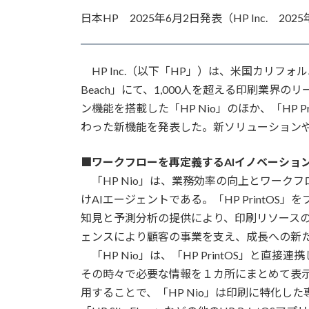
更
日本HP 2025年6月2日発表（HP Inc. 2
新
日
時
:
HP Inc.（以下「HP」）は、米国カリフォルニア
Beach」にて、1,000人を超える印刷業
ン機能を搭載した「HP Nio」のほか、「HP PrintO
わった新機能を発表した。新ソリューション
■ワークフローを再定義するAIイノベーショ
「HP Nio」は、業務効率の向上とワーク
けAIエージェントである。「HP PrintOS
知見と予測分析の提供により、印刷リソース
ェンスにより顧客の事業を支え、成長への新
「HP Nio」は、「HP PrintOS」と
その時々で必要な情報を１カ所にまとめて表示する。Pr
用することで、「HP Nio」は印刷に特化した