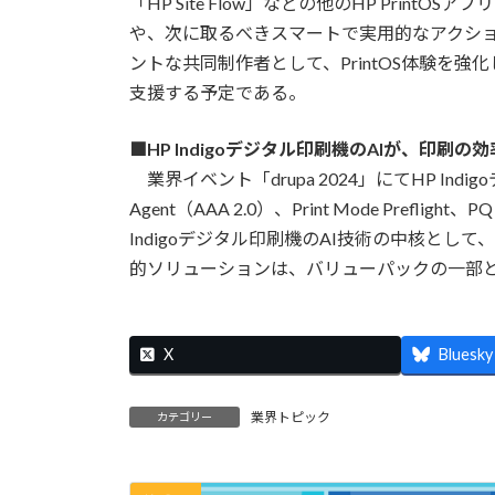
「HP Site Flow」などの他のHP Pri
や、次に取るべきスマートで実用的なアクシ
ントな共同制作者として、PrintOS体験を
支援する予定である。
■HP Indigoデジタル印刷機のAIが、印刷
業界イベント「drupa 2024」にてHP Indig
Agent（AAA 2.0）、Print Mode Prefl
Indigoデジタル印刷機のAI技術の中核と
的ソリューションは、バリューパックの一部と
X
Bluesky
業界トピック
カテゴリー