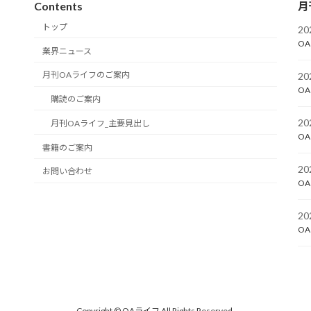
Contents
月
トップ
2
OA
業界ニュース
月刊OAライフのご案内
2
OA
購読のご案内
2
月刊OAライフ_主要見出し
OA
書籍のご案内
2
お問い合わせ
OA
2
OA
Copyright © OAライフ All Rights Reserved.