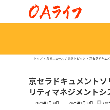
コ
ナ
ン
ビ
テ
ゲ
ン
ー
ツ
シ
へ
ョ
ス
ン
キ
に
ッ
移
プ
動
トップ
業界ニュース
業界トピック
京セラドキュメ
京セラドキュメントソ
リティマネジメントシス
最
2024年4月30日
2024年4月30日
OA
終