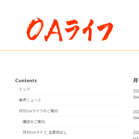
Contents
月
トップ
2
OA
業界ニュース
月刊OAライフのご案内
2
OA
購読のご案内
2
月刊OAライフ_主要見出し
OA