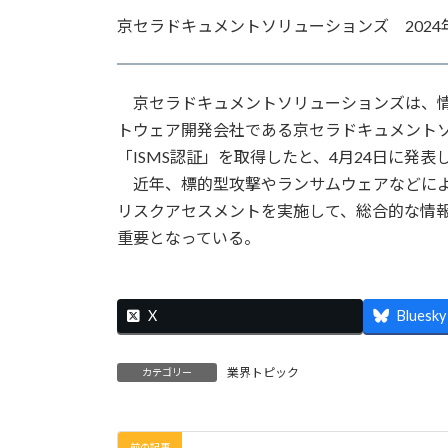
更
京セラドキュメントソリューションズ 2024年
新
日
時
:
京セラドキュメントソリューションズは、情
トウェア開発会社である京セラドキュメントソ
「ISMS認証」を取得したと、4月24日に発表
近年、標的型攻撃やランサムウェアなどによ
リスクアセスメントを実施して、総合的な情報
重要となっている。
X
Bluesky
業界トピック
カテゴリー
前の記事